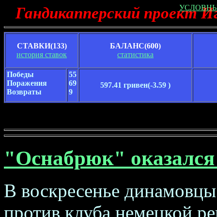
УСЛОВНЫ
Гандикапперский проект И
СТАВКИ(133)
БАЛАНС(600)
история ставок
статистика
Победы
55
Поражения
69
597.41 гривен
(-3.59 )
Возвраты
9
"Оснабрюк" оказался 
В воскресенье динамовцы
против клуба немецкой р