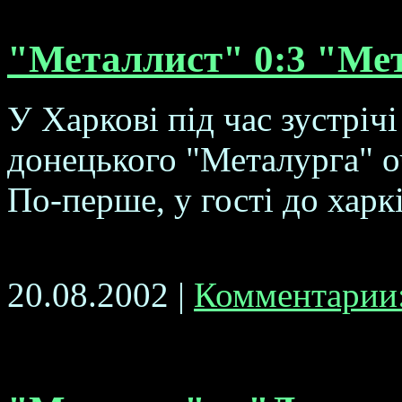
"Металлист" 0:3 "Мет
У Харковi пiд час зустрiчi
донецького "Металурга" оч
По-перше, у гостi до харкi
20.08.2002 |
Комментарии: