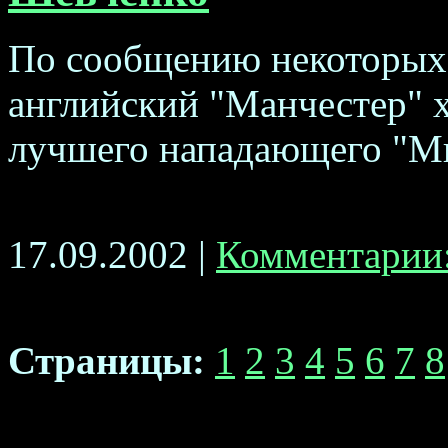
По сообщению некоторых
английский "Манчестер" 
лучшего нападающего "Мил
17.09.2002 |
Комментарии:
Страницы:
1
2
3
4
5
6
7
8