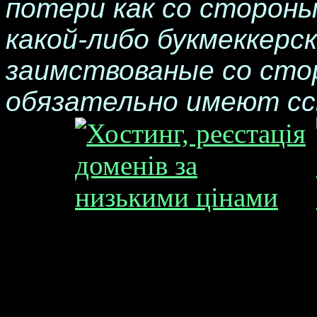
потери как со стороны
какой-либо букмеккерск
заимствованые со сто
обязательно имеют сс