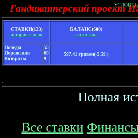
УСЛОВНЫ
Гандикапперский проект И
СТАВКИ(133)
БАЛАНС(600)
история ставок
статистика
Победы
55
Поражения
69
597.41 гривен
(-3.59 )
Возвраты
9
Полная ис
Все ставки
Финанс