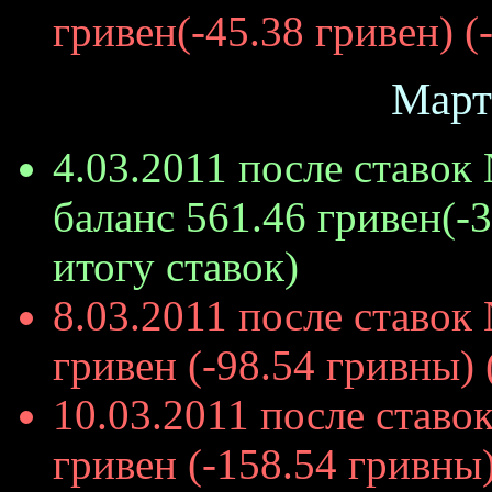
гривен(-45.38 гривен) (
Март
4.03.2011 после ставо
баланс 561.46 гривен(-
итогу ставок)
8.03.2011 после ставок
гривен (-98.54 гривны) 
10.03.2011 после ставо
гривен (-158.54 гривны)