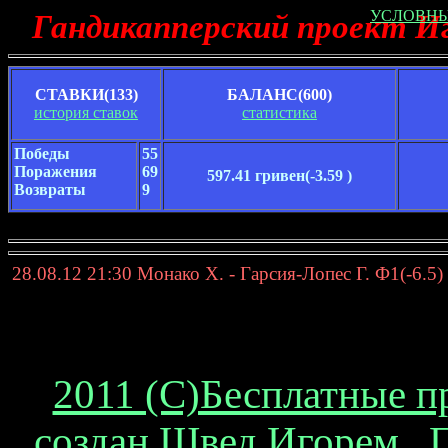
УСЛОВНЫ
Гандикапперский проект И
СТАВКИ(133)
БАЛАНС(600)
история ставок
статистика
Победы
55
Поражения
69
597.41 гривен
(-3.59 )
Возвраты
9
28.08.12 21:30 Монако Х. - Гарсия-Лопес Г. Ф1(-6.5) 
2011 (С)Бесплатные п
создан Швед Игорем. П