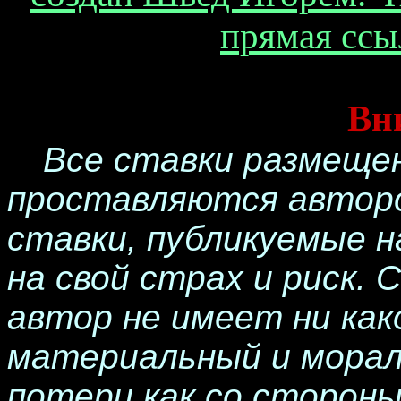
прямая ссы
Вн
Все ставки размеще
проставляются авторо
ставки, публикуемые н
на свой страх и риск.
автор не имеет ни ка
материальный и морал
потери как со стороны