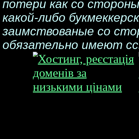
потери как со стороны
какой-либо букмеккерск
заимствованые со сто
обязательно имеют сс