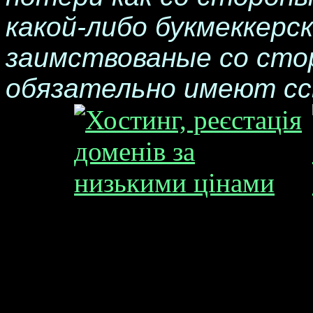
какой-либо букмеккерск
заимствованые со сто
обязательно имеют сс