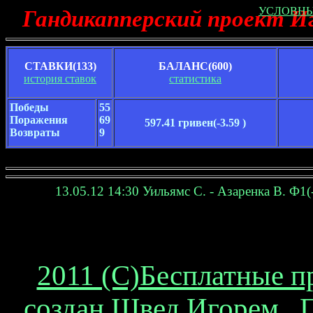
УСЛОВНЫ
Гандикапперский проект И
СТАВКИ(133)
БАЛАНС(600)
история ставок
статистика
Победы
55
Поражения
69
597.41 гривен
(-3.59 )
Возвраты
9
13.05.12 14:30 Уильямс С. - Азаренка В. Ф1(-
2011 (С)Бесплатные п
создан Швед Игорем. П