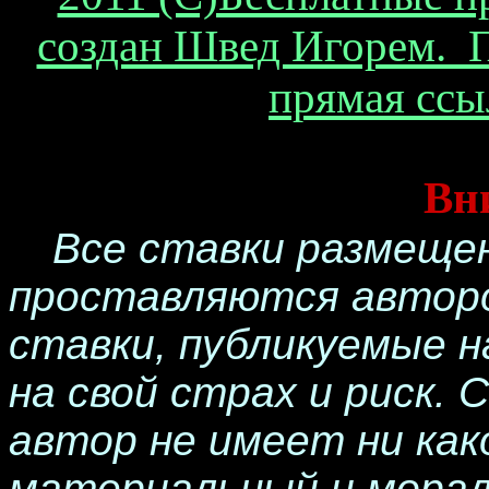
создан Швед Игорем. П
прямая ссы
Вн
Все ставки размеще
проставляются авторо
ставки, публикуемые н
на свой страх и риск.
автор не имеет ни ка
материальный и морал