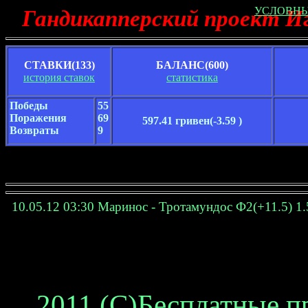
УСЛОВНЫ
Гандикапперский проект И
СТАВКИ(133)
БАЛАНС(600)
история ставок
статистика
Победы
55
Поражения
69
597.41 гривен
(-3.59 )
Возвраты
9
10.05.12 03:30 Маринос - Тротамундос Ф2(+11.5) 1.5
2011 (С)Бесплатные п