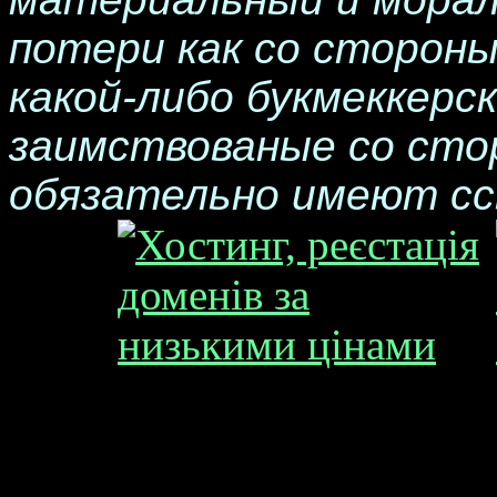
потери как со стороны
какой-либо букмеккерск
заимствованые со сто
обязательно имеют сс