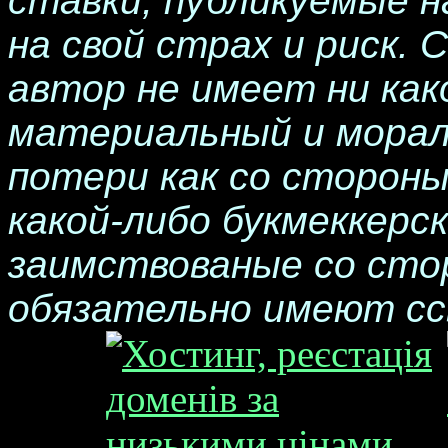
ставки, публикуемые н
на свой страх и риск.
автор не имеет ни ка
материальный и морал
потери как со стороны
какой-либо букмеккерск
заимствованые со сто
обязательно имеют сс