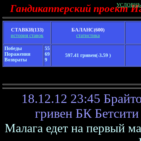
УСЛОВНЫ
Гандикапперский проект И
СТАВКИ(133)
БАЛАНС(600)
история ставок
статистика
Победы
55
Поражения
69
597.41 гривен
(-3.59 )
Возвраты
9
18.12.12 23:45 Брайт
гривен БК Бетсити 
Малага едет на первый ма