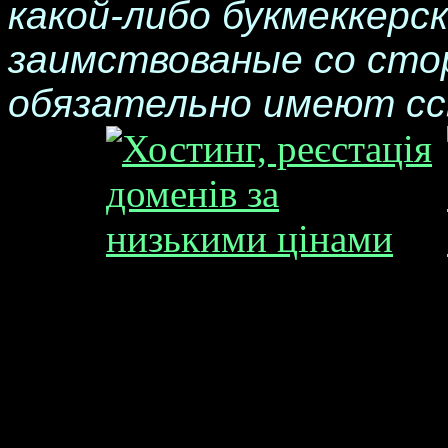
какой-либо букмеккерск
заимствованые со сто
обязательно имеют сс