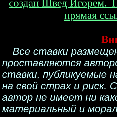
создан Швед Игорем. П
прямая ссы
Вн
Все ставки размеще
проставляются авторо
ставки, публикуемые н
на свой страх и риск.
автор не имеет ни ка
материальный и морал