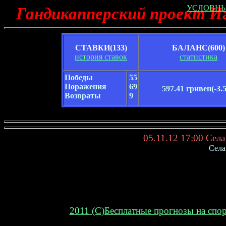
УСЛОВНЫ
Гандикапперский проект И
СТАВКИ(133)
БАЛАНС(600)
история ставок
статистика
Победы
55
Поражения
69
597.41 гривен
(-3.
Возвраты
9
05.11.12 17:00 Села
Села
2011 (С)Бесплатные прогнозы на спо