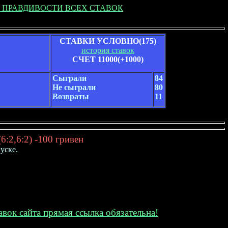
 ПРАВДИВОСТИ ВСЕХ СТАВОК
СТАВКИ УСЛОВНО(175)
история ставок
СЧЕТ 11000(+1000)
Сыграли
84
Не сыграли
80
Возвраты
11
6:2,6:2) -100 гривен
уске.
вок сайта прямая ссылка обязательна!