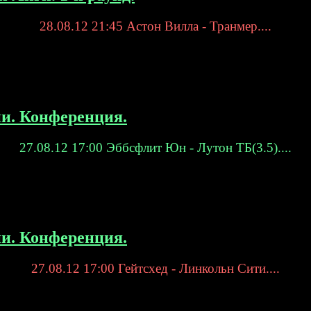
28.08.12 21:45 Астон Вилла - Транмер....
и. Конференция.
27.08.12 17:00 Эббсфлит Юн - Лутон ТБ(3.5)....
и. Конференция.
27.08.12 17:00 Гейтсхед - Линкольн Сити....