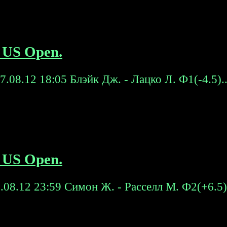
 US Open.
7.08.12 18:05 Блэйк Дж. - Лацко Л. Ф1(-4.5)..
 US Open.
.08.12 23:59 Симон Ж. - Расселл М. Ф2(+6.5).