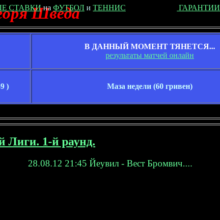
Е СТАВКИ
на
ФУТБОЛ
и
ТЕННИС
ГАРАНТИИ
горя Шведа
В ДАННЫЙ МОМЕНТ ТЯНЕТСЯ...
результаты матчей онлайн
59 )
Маза недели (60 гривен)
 Лиги. 1-й раунд.
28.08.12 21:45 Йеувил - Вест Бромвич....