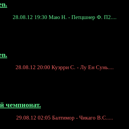
n.
28.08.12 19:30 Маю Н. - Петцшнер Ф. П2....
n.
28.08.12 20:00 Куэрри С. - Лу Ен Сунь....
й чемпионат.
29.08.12 02:05 Балтимор - Чикаго В.С.....