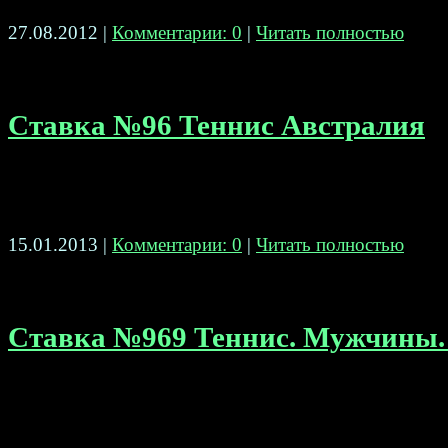
27.08.2012 |
Комментарии: 0
|
Читать полностью
Ставка №96 Теннис Австралия
15.01.2013 |
Комментарии: 0
|
Читать полностью
Ставка №969 Теннис. Мужчины.