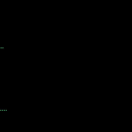
..
...