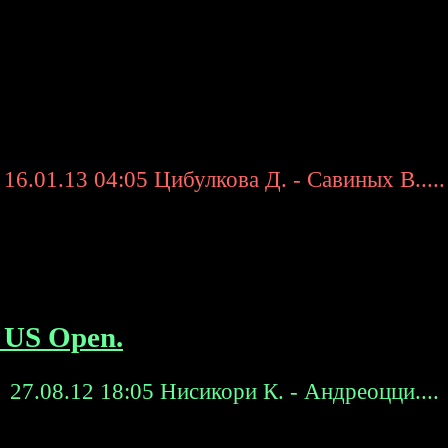
16.01.13 04:05 Цибулкова Д. - Савиных В.....
 US Open.
27.08.12 18:05 Нисикори К. - Андреоцци....