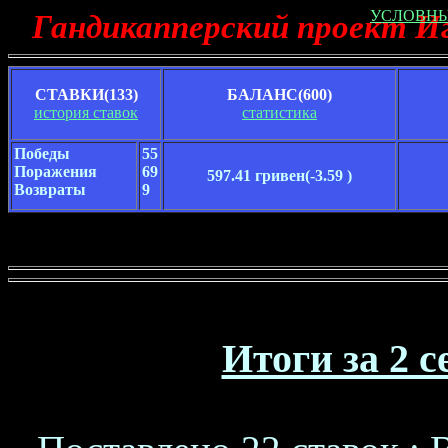
УСЛОВНЫ
Гандикапперский проект И
СТАВКИ(133)
БАЛАНС(600)
история ставок
статистика
Победы
55
Поражения
69
597.41 гривен
(-3.59 )
Возвраты
9
Итоги за 2 с